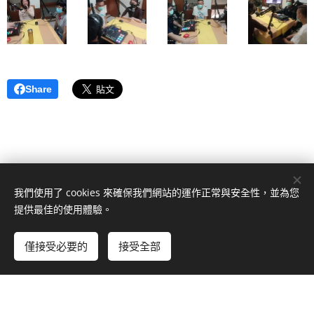
Share
我們使用了 cookies 來確保我們網站的運作正常與安全性，並為您
提供最佳的使用體驗。
內政部 APAZH亞太真善美養生協會-Nancy芳療學國際療教育學院 新竹
市中華路一段384巷7弄16c號-1
僅接受必要的
接受全部
由
Webnode
提供技術支援
Cookies
立即開始
免費建立您的網站！